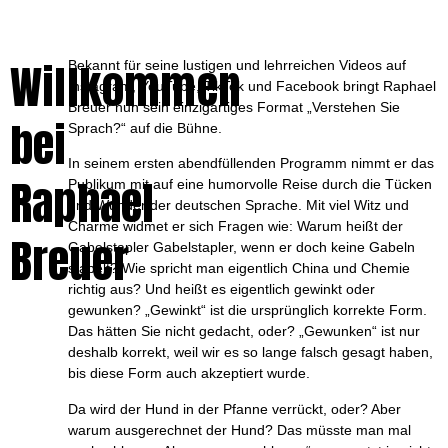
Willkommen
Bekannt für seine lustigen und lehrreichen Videos auf
Instagram, YouTube, TikTok und Facebook bringt Raphael
Breuer nun sein einzigartiges Format „Verstehen Sie
bei
Sprach?“ auf die Bühne.
In seinem ersten abendfüllenden Programm nimmt er das
Raphael
Publikum mit auf eine humorvolle Reise durch die Tücken
und Wunder der deutschen Sprache. Mit viel Witz und
Charme widmet er sich Fragen wie: Warum heißt der
Breuer
Gabelstapler Gabelstapler, wenn er doch keine Gabeln
stapelt? Wie spricht man eigentlich China und Chemie
richtig aus? Und heißt es eigentlich gewinkt oder
gewunken? „Gewinkt“ ist die ursprünglich korrekte Form.
Das hätten Sie nicht gedacht, oder? „Gewunken“ ist nur
deshalb korrekt, weil wir es so lange falsch gesagt haben,
bis diese Form auch akzeptiert wurde.
Da wird der Hund in der Pfanne verrückt, oder? Aber
warum ausgerechnet der Hund? Das müsste man mal